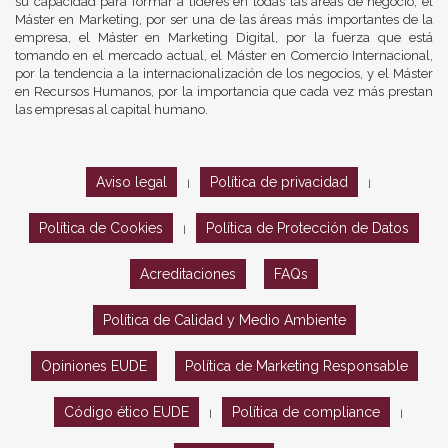
su capacidad para formar a líderes en todas las áreas de negocio, el
Máster en Marketing, por ser una de las áreas más importantes de la
empresa, el Máster en Marketing Digital, por la fuerza que está
tomando en el mercado actual, el Máster en Comercio Internacional,
por la tendencia a la internacionalización de los negocios, y el Máster
en Recursos Humanos, por la importancia que cada vez más prestan
las empresas al capital humano.
Aviso legal
Política de privacidad
|
|
Política de Cookies
Política de Protección de Datos
|
Acreditaciones
FAQs
Política de Calidad y Medio Ambiente
Opiniones EUDE
Política de Marketing Responsable
Código ético EUDE
Política de compliance
|
|