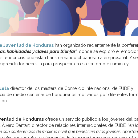
 de Juventud de Honduras
han organizado recientemente la confere
as, habilidades y claves para triunfar
”, donde se exploró el emocio
 tendencias que están transformando el panorama empresarial. Y se
mprendedor necesita para prosperar en este entorno dinámico y
uela
director de los masters de Comercio Internacional de EUDE y
cia de medio centenar de hondureños motivados por diferentes for
ión.
uventud de Honduras
ofrece un servicio público a los jóvenes del pa
Álvaro Dantart, director de relaciones internacionales de EUDE, “
en l
ve con conferencias de máximo nivel que beneficien a los jóvenes, aportá
 solvencia los retos profesionales. Esta acción forma parte de una estra