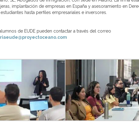
no, SL, Abogados de Inmigración, con sede en Madrid. La firma est
ranjeras, implantación de empresas en España y asesoramiento en Der
studiantes hasta perfiles empresariales e inversores.
s alumnos de EUDE pueden contactar a través del correo
eriaeude@proyectoceano.com