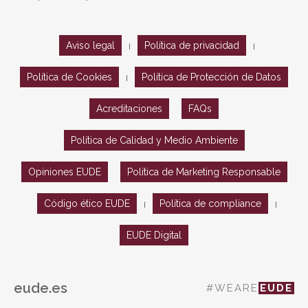
Aviso legal
Política de privacidad
|
|
Política de Cookies
Política de Protección de Datos
|
Acreditaciones
FAQs
Política de Calidad y Medio Ambiente
Opiniones EUDE
Política de Marketing Responsable
Código ético EUDE
Política de compliance
|
|
EUDE Digital
eude.es
#WEARE
EUDE