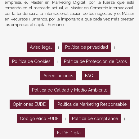
empresa, el Máster en Marketing Digital, por la fuerza que está
tomando en el mercado actual, el Máster en Comercio Internacional,
por la tendencia a la internacionalización de los negocios, y el Máster
en Recursos Humanos, por la importancia que cada vez más prestan
las empresas al capital humano.
Aviso legal
Política de privacidad
|
|
Política de Cookies
Política de Protección de Datos
|
Acreditaciones
FAQs
Política de Calidad y Medio Ambiente
Opiniones EUDE
Política de Marketing Responsable
Código ético EUDE
Política de compliance
|
|
EUDE Digital