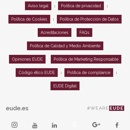
Aviso legal
Política de privacidad
|
|
Política de Cookies
Política de Protección de Datos
|
Acreditaciones
FAQs
Política de Calidad y Medio Ambiente
Opiniones EUDE
Política de Marketing Responsable
Código ético EUDE
Política de compliance
|
|
EUDE Digital
eude.es
#WEARE
EUDE