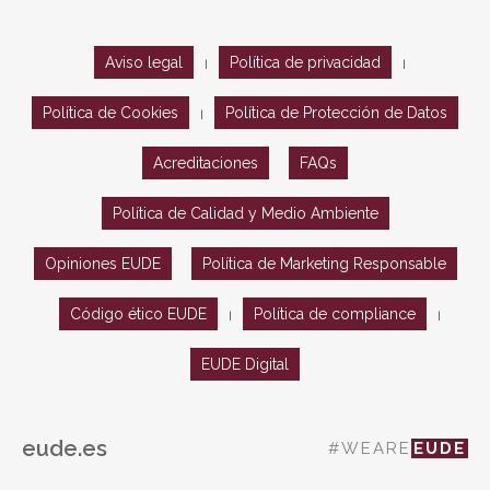
Aviso legal
Política de privacidad
|
|
Política de Cookies
Política de Protección de Datos
|
Acreditaciones
FAQs
Política de Calidad y Medio Ambiente
Opiniones EUDE
Política de Marketing Responsable
Código ético EUDE
Política de compliance
|
|
EUDE Digital
eude.es
#WEARE
EUDE