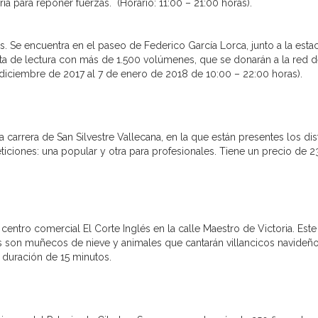
a para reponer fuerzas. (Horario: 11:00 – 21:00 horas).
s. Se encuentra en el paseo de Federico García Lorca, junto a la esta
ta de lectura con más de 1.500 volúmenes, que se donarán a la red 
e diciembre de 2017 al 7 de enero de 2018 de 10:00 – 22:00 horas).
carrera de San Silvestre Vallecana, en la que están presentes los dis
eticiones: una popular y otra para profesionales. Tiene un precio de 2
centro comercial El Corte Inglés en la calle Maestro de Victoria. Est
guras son muñecos de nieve y animales que cantarán villancicos navideño
 duración de 15 minutos.