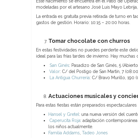
Este nacimiento se encuentra en el Patio de Oper
modeladas por el artesano José Luis Mayo Lebrija,
La entrada es gratuita previa retirada de turno en t
gastos de gestión. Horario: 10:15 – 20:00 horas.
Tomar chocolate con churros
En estas festividades no puedes perderte este deli
ideal para las frías tardes de invierno. Hay muchas 
San Ginés
: Pasadizo de San Ginés, 5 (Abierto
Valor
: C/ del Postigo de San Martín, 7 (08:00
La Antigua Churrería
: C/ Bravo Murillo, 190 
Actuaciones musicales y concie
Para estas fiestas están preparados espectaculares
Hansel y Gretel
: una nueva versión del cuen
Caperucita Roja
: adaptación contemporánea e
los niños actualmente.
Familia Addams
,
Tadeo Jones