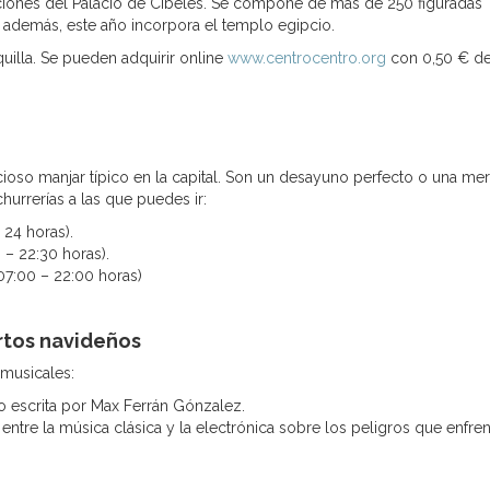
aciones del Palacio de Cibeles. Se compone de más de 250 figuradas
 además, este año incorpora el templo egipcio.
aquilla. Se pueden adquirir online
www.centrocentro.org
con 0,50 € d
cioso manjar típico en la capital. Son un desayuno perfecto o una me
churrerías a las que puedes ir:
 24 horas).
 – 22:30 horas).
(07:00 – 22:00 horas)
rtos navideños
 musicales:
to escrita por Max Ferrán Gónzalez.
ntre la música clásica y la electrónica sobre los peligros que enfre