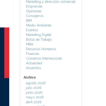
Marketing y dirección comercial
Emprende
Opiniones
Consejeros
BIM
Medio Ambiente
Eventos
Marketing Digital
Bolsa de Trabajo
MBA
Recursos Humanos
Finanzas
Comercio Internacional
Actualidad
Acuerdos
Archivo
agosto 2026
julio 2026
junio 2026
mayo 2026
abril 2026