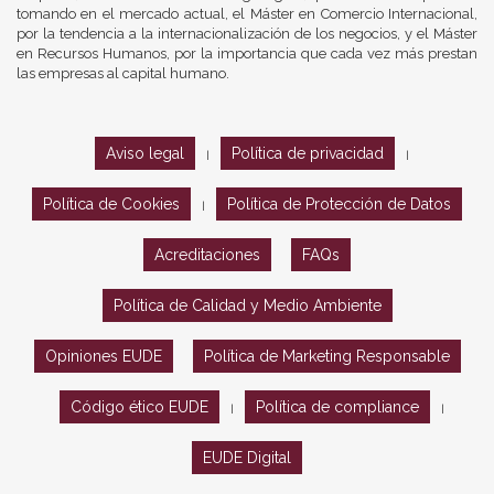
tomando en el mercado actual, el Máster en Comercio Internacional,
por la tendencia a la internacionalización de los negocios, y el Máster
en Recursos Humanos, por la importancia que cada vez más prestan
las empresas al capital humano.
Aviso legal
Política de privacidad
|
|
Política de Cookies
Política de Protección de Datos
|
Acreditaciones
FAQs
Política de Calidad y Medio Ambiente
Opiniones EUDE
Política de Marketing Responsable
Código ético EUDE
Política de compliance
|
|
EUDE Digital