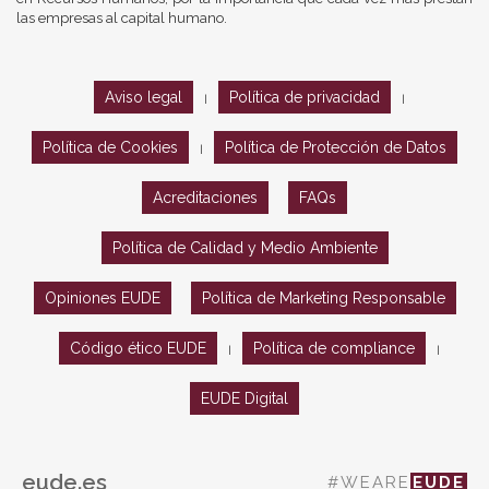
las empresas al capital humano.
Aviso legal
Política de privacidad
|
|
Política de Cookies
Política de Protección de Datos
|
Acreditaciones
FAQs
Política de Calidad y Medio Ambiente
Opiniones EUDE
Política de Marketing Responsable
Código ético EUDE
Política de compliance
|
|
EUDE Digital
eude.es
#WEARE
EUDE