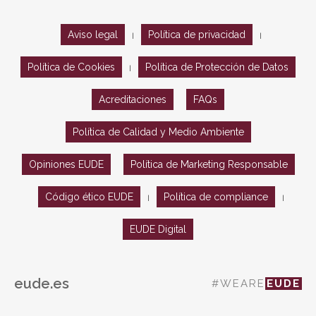
Aviso legal
Política de privacidad
|
|
Política de Cookies
Política de Protección de Datos
|
Acreditaciones
FAQs
Política de Calidad y Medio Ambiente
Opiniones EUDE
Política de Marketing Responsable
Código ético EUDE
Política de compliance
|
|
EUDE Digital
eude.es
#WEARE
EUDE