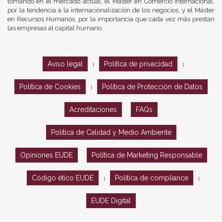
tomando en el mercado actual, el Máster en Comercio Internacional,
por la tendencia a la internacionalización de los negocios, y el Máster
en Recursos Humanos, por la importancia que cada vez más prestan
las empresas al capital humano.
Aviso legal
Política de privacidad
|
|
Política de Cookies
Política de Protección de Datos
|
Acreditaciones
FAQs
Política de Calidad y Medio Ambiente
Opiniones EUDE
Política de Marketing Responsable
Código ético EUDE
Política de compliance
|
|
EUDE Digital