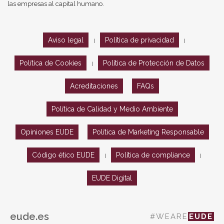
las empresas al capital humano.
Aviso legal
Política de privacidad
|
|
Política de Cookies
Política de Protección de Datos
|
Acreditaciones
FAQs
Política de Calidad y Medio Ambiente
Opiniones EUDE
Política de Marketing Responsable
Código ético EUDE
Política de compliance
|
|
EUDE Digital
eude.es
#WEARE
EUDE