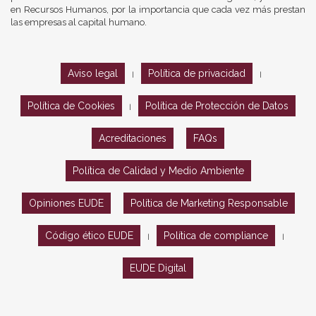
en Recursos Humanos, por la importancia que cada vez más prestan
las empresas al capital humano.
Aviso legal
Política de privacidad
|
|
Política de Cookies
Política de Protección de Datos
|
Acreditaciones
FAQs
Política de Calidad y Medio Ambiente
Opiniones EUDE
Política de Marketing Responsable
Código ético EUDE
Política de compliance
|
|
EUDE Digital