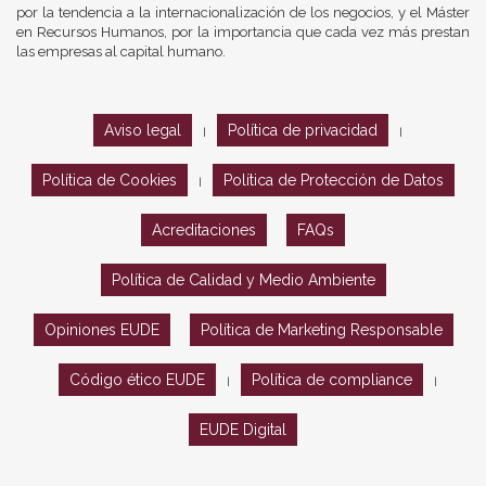
por la tendencia a la internacionalización de los negocios, y el Máster
en Recursos Humanos, por la importancia que cada vez más prestan
las empresas al capital humano.
Aviso legal
Política de privacidad
|
|
Política de Cookies
Política de Protección de Datos
|
Acreditaciones
FAQs
Política de Calidad y Medio Ambiente
Opiniones EUDE
Política de Marketing Responsable
Código ético EUDE
Política de compliance
|
|
EUDE Digital