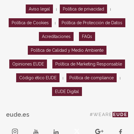
Aviso legal
Política de privacidad
|
|
Política de Cookies
Política de Protección de Datos
|
Acreditaciones
FAQs
Política de Calidad y Medio Ambiente
Opiniones EUDE
Política de Marketing Responsable
Código ético EUDE
Política de compliance
|
|
EUDE Digital
eude.es
#WEARE
EUDE