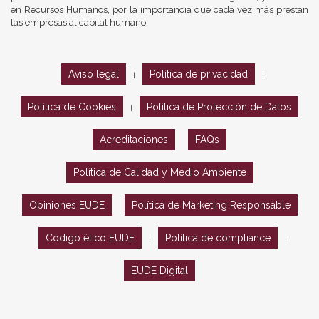
en Recursos Humanos, por la importancia que cada vez más prestan
las empresas al capital humano.
Aviso legal
Política de privacidad
|
|
Política de Cookies
Política de Protección de Datos
|
Acreditaciones
FAQs
Política de Calidad y Medio Ambiente
Opiniones EUDE
Política de Marketing Responsable
Código ético EUDE
Política de compliance
|
|
EUDE Digital