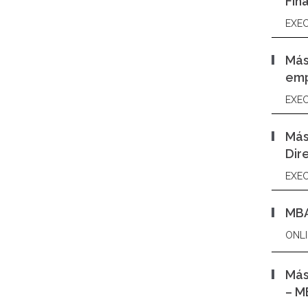
Fin
EXEC
Más
emp
EXEC
Más
Dir
EXEC
MBA
ONLI
Más
– M