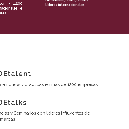
Networking con grandes
con + 1.200
líderes internacionales
nacionales e
ales
Etalent
 empleos y prácticas en más de 1200 empresas
Etalks
cias y Seminarios con líderes influyentes de
 marcas