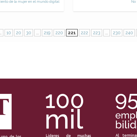
nto de la mujer en el mundo digital
No 
..
10
20
30
...
219
220
221
222
223
...
230
240
Al termina
Líderes de muchas
 uno de los