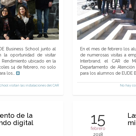
DE Business School junto al
En el mes de febrero los a
 la oportunidad de visitar
de numerosas visitas a emp
o Rendimiento ubicado en la
Interbrand, el CAR de M
oles 14 de febrero, no solo
Departamento de Atenció
ara los…
para los alumnos de EUDE B
ol visitan las instalaciones del CAR
No hay co
15
ento de la
La
do digital
mi
febrero
2018