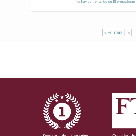
No hay comentarios
en El empoderamie
« Primera
«
.
Considerado