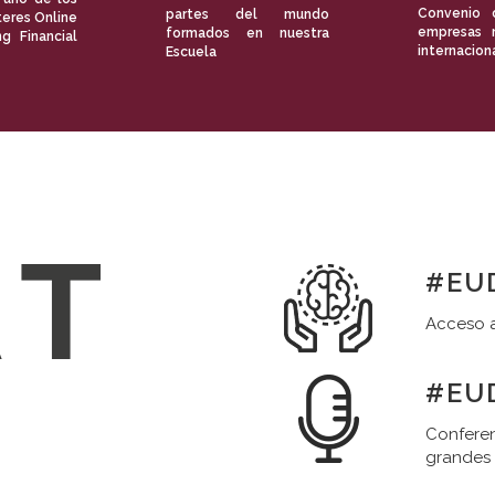
Convenio 
partes del mundo
eres Online
empresas 
formados en nuestra
ng Financial
internacion
Escuela
#EUD
Acceso a
#EUD
Conferen
grandes