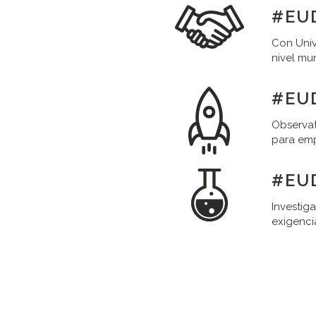
#EU
Con Univ
nivel mu
#EU
Observat
para em
#EU
Investig
exigenci