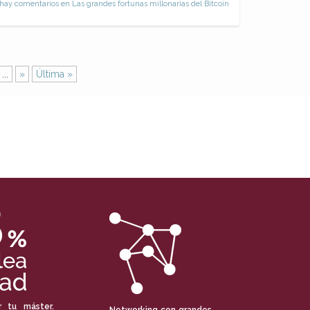
hay comentarios
en Las grandes fortunas millonarias del Bitcoin
...
»
Última »
r tu máster.