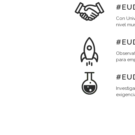
#EU
Con Univ
nivel mu
#EU
Observat
para em
#EU
Investig
exigenci