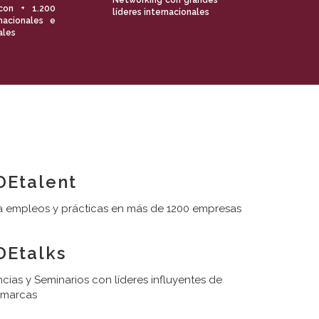
Networking con grandes
con + 1.200
líderes internacionales
nacionales e
ales
Etalent
 empleos y prácticas en más de 1200 empresas
Etalks
cias y Seminarios con líderes influyentes de
 marcas