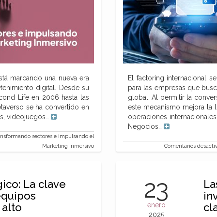
está marcando una nueva era
El factoring internacional
tenimiento digital. Desde su
para las empresas que busca
ond Life en 2006 hasta las
global. Al permitir la conve
taverso se ha convertido en
este mecanismo mejora la l
es, videojuegos…
operaciones internacionales.
Negocios…
ansformando sectores e impulsando el
Marketing Inmersivo
Comentarios desacti
23
gico: La clave
La
equipos
in
 alto
enero
cl
2025