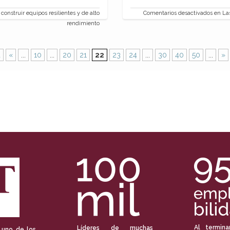
construir equipos resilientes y de alto
Comentarios desactivados
en Las
rendimiento
a
«
...
10
...
20
21
22
23
24
...
30
40
50
...
»
Al termina
Líderes de muchas
 uno de los