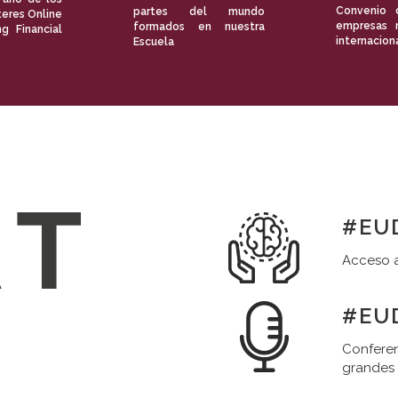
Convenio 
partes del mundo
eres Online
empresas 
formados en nuestra
ng Financial
internacion
Escuela
#EUD
Acceso a
#EUD
Conferen
grandes