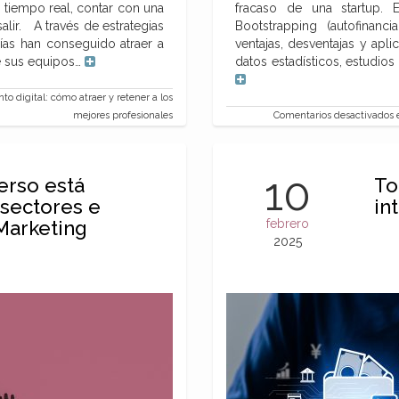
 tiempo real, contar con una
fracaso de una startup. E
lir. A través de estrategias
Bootstrapping (autofinanc
as han conseguido atraer a
ventajas, desventajas y apl
e sus equipos…
datos estadísticos, estudios
o digital: cómo atraer y retener a los
mejores profesionales
Comentarios desactivados
e
10
rso está
To
sectores e
in
Marketing
febrero
2025