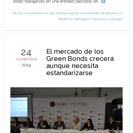
están trabajando en una entidad bancaria, en…
No hay comentarios
en Seis razones que te convencerán de estudiar un
Máster en Mercados Financieros y Riesgos
24
El mercado de los
Green Bonds crecerá
noviembre
aunque necesita
2014
estandarizarse