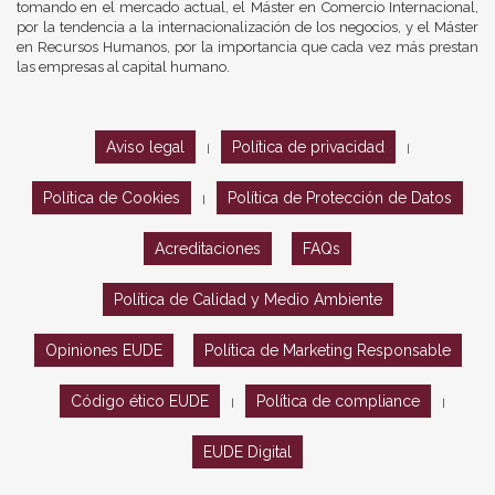
tomando en el mercado actual, el Máster en Comercio Internacional,
por la tendencia a la internacionalización de los negocios, y el Máster
en Recursos Humanos, por la importancia que cada vez más prestan
las empresas al capital humano.
Aviso legal
Política de privacidad
|
|
Política de Cookies
Política de Protección de Datos
|
Acreditaciones
FAQs
Política de Calidad y Medio Ambiente
Opiniones EUDE
Política de Marketing Responsable
Código ético EUDE
Política de compliance
|
|
EUDE Digital