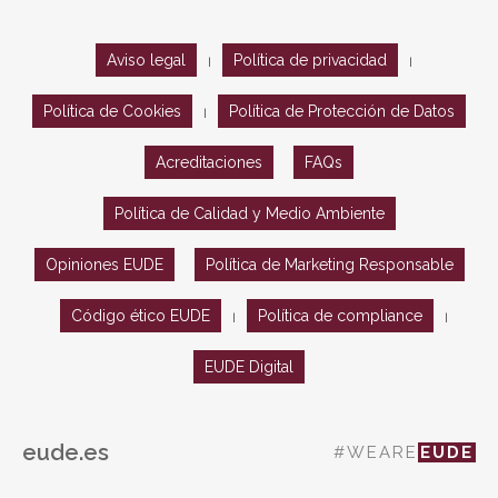
Aviso legal
Política de privacidad
|
|
Política de Cookies
Política de Protección de Datos
|
Acreditaciones
FAQs
Política de Calidad y Medio Ambiente
Opiniones EUDE
Política de Marketing Responsable
Código ético EUDE
Política de compliance
|
|
EUDE Digital
eude.es
#WEARE
EUDE