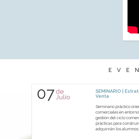
EVE
07
de
SEMINARIO | Estrat
Julio
Venta
Seminario práctico orie
comerciales en entornos
gestión del ciclo comer
prácticas para construir
adquirirán los alumn