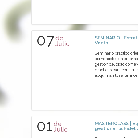
07
de
SEMINARIO | Estrat
Julio
Venta
Seminario práctico orie
comerciales en entornos
gestión del ciclo comer
prácticas para construir
adquirirán los alumn
01
de
MASTERCLASS | Eq
Julio
gestionar la Fidel