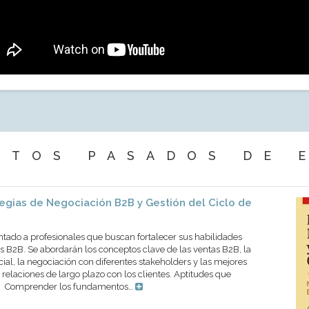
NTOS PASADOS DE 
egias de Negociación B2B y Gestión del Ciclo de
ntado a profesionales que buscan fortalecer sus habilidades
 B2B. Se abordarán los conceptos clave de las ventas B2B, la
cial, la negociación con diferentes stakeholders y las mejores
 relaciones de largo plazo con los clientes. Aptitudes que
os Comprender los fundamentos…