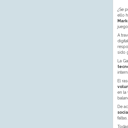
¿Se p
ello 
Mark
juego
A tra
digit
respo
sido 
La Ga
tecno
inter
El ra
volun
en la
balan
De a
socia
faltas.
Todas