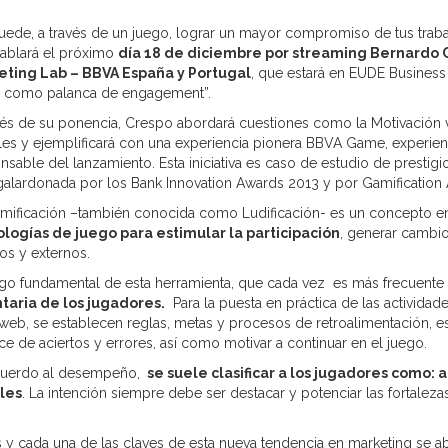
uede, a través de un juego, lograr un mayor compromiso de tus trabaj
hablará el próximo
día 18 de diciembre por streaming Bernardo C
eting Lab – BBVA España y Portugal
, que estará en EUDE Business
 como palanca de engagement”.
vés de su ponencia, Crespo abordará cuestiones como la Motivación v
ales y ejemplificará con una experiencia pionera BBVA Game, experien
nsable del lanzamiento. Esta iniciativa es caso de estudio de prestig
galardonada por los Bank Innovation Awards 2013 y por Gamification
mificación –también conocida como Ludificación- es un concepto em
logías de juego para estimular la participación
, generar cambi
nos y externos.
sgo fundamental de esta herramienta, que cada vez es más frecuente 
taria de los jugadores.
Para la puesta en práctica de las actividad
 web, se establecen reglas, metas y procesos de retroalimentación, est
ce de aciertos y errores, así como motivar a continuar en el juego.
cuerdo al desempeño,
se suele clasificar a los jugadores como: 
les
. La intención siempre debe ser destacar y potenciar las fortalezas
 y cada una de las claves de esta nueva tendencia en marketing se ab