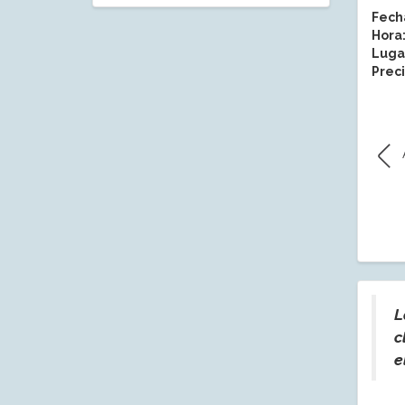
Fech
Hora
Luga
Preci
L
c
e