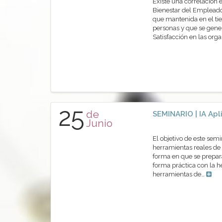
Existe una correlación 
Bienestar del Empleado
que mantenida en el tie
personas y que se gene
Satisfacción en las or
25
de
SEMINARIO | IA Apl
Junio
El objetivo de este sem
herramientas reales de 
forma en que se prepara
forma práctica con la 
herramientas de…