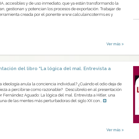
IA, accesibles y de uso inmediato, que ya están transformando la
n, gestionan y potencian los procesos de exportación. Trabajar de
herramienta creada por el ponente www.calculaincoterms.es y
Ver más
tación del libro “La lógica del mal. Entrevista a
ideología anula la conciencia individual? ¿Cuándo el odio deja de
eza a percibirse como razonable? Descúbrelo en al presentación
er Fernández Aguado: La lógica del mal. Entrevista a Hitler, una
 una de las mentes más perturbadoras del siglo XX con…
Ver más