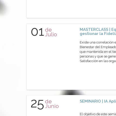
01
de
MASTERCLASS | Eq
Julio
gestionar la Fidel
Existe una correlación 
Bienestar del Empleado
que mantenida en el tie
personas y que se gene
Satisfacción en las or
25
de
SEMINARIO | IA Apl
Junio
El objetivo de este sem