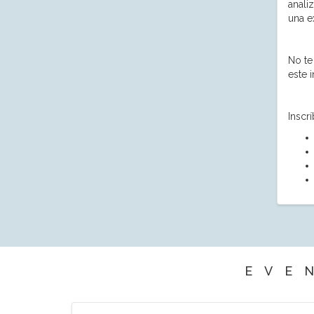
anali
una e
No te
este 
Inscr
EVE