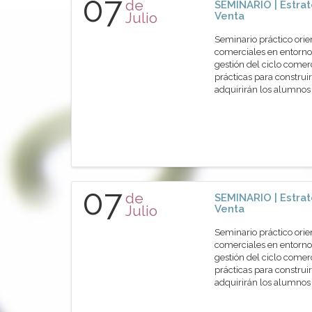
07
de
SEMINARIO | Estrat
Julio
Venta
Seminario práctico orie
comerciales en entornos
gestión del ciclo comer
prácticas para construir
adquirirán los alumn
07
de
SEMINARIO | Estrat
Julio
Venta
Seminario práctico orie
comerciales en entornos
gestión del ciclo comer
prácticas para construir
adquirirán los alumn