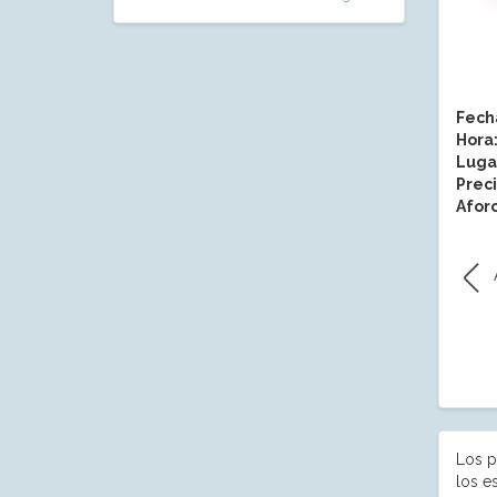
Fech
Hora
Luga
Preci
Aforo
Los p
los e