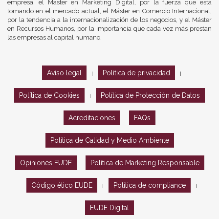
empresa, el Máster en Marketing Digital, por la fuerza que está
tomando en el mercado actual, el Máster en Comercio Internacional,
por la tendencia a la internacionalización de los negocios, y el Máster
en Recursos Humanos, por la importancia que cada vez más prestan
las empresas al capital humano.
Aviso legal
Política de privacidad
|
|
Política de Cookies
Política de Protección de Datos
|
Acreditaciones
FAQs
Política de Calidad y Medio Ambiente
Opiniones EUDE
Política de Marketing Responsable
Código ético EUDE
Política de compliance
|
|
EUDE Digital