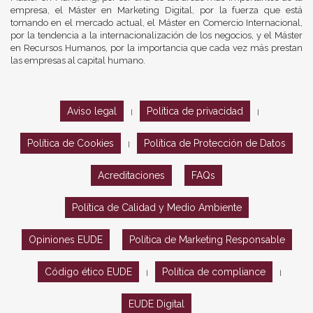
empresa, el Máster en Marketing Digital, por la fuerza que está
tomando en el mercado actual, el Máster en Comercio Internacional,
por la tendencia a la internacionalización de los negocios, y el Máster
en Recursos Humanos, por la importancia que cada vez más prestan
las empresas al capital humano.
Aviso legal
Política de privacidad
|
|
Política de Cookies
Política de Protección de Datos
|
Acreditaciones
FAQs
Política de Calidad y Medio Ambiente
Opiniones EUDE
Política de Marketing Responsable
Código ético EUDE
Política de compliance
|
|
EUDE Digital