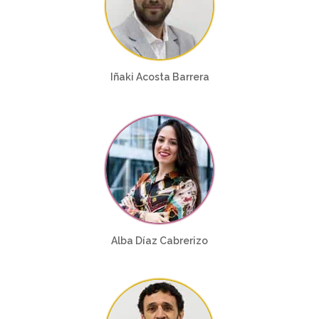
Iñaki Acosta Barrera
Alba Díaz Cabrerizo