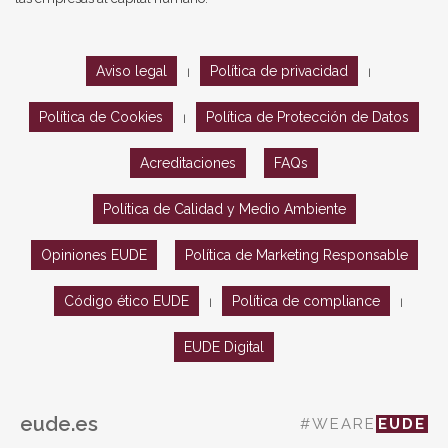
Aviso legal
Política de privacidad
|
|
Política de Cookies
Política de Protección de Datos
|
Acreditaciones
FAQs
Política de Calidad y Medio Ambiente
Opiniones EUDE
Política de Marketing Responsable
Código ético EUDE
Política de compliance
|
|
EUDE Digital
eude.es
#WEARE
EUDE