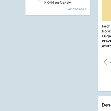
RRHH en CEPSA
Ver biografía
Fech
Hora
Luga
Preci
Aforo
Des