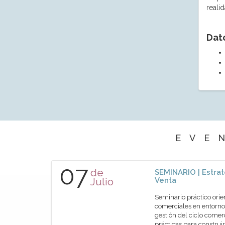
reali
Dat
EVE
07
de
SEMINARIO | Estrat
Julio
Venta
Seminario práctico orie
comerciales en entornos
gestión del ciclo comer
prácticas para construir