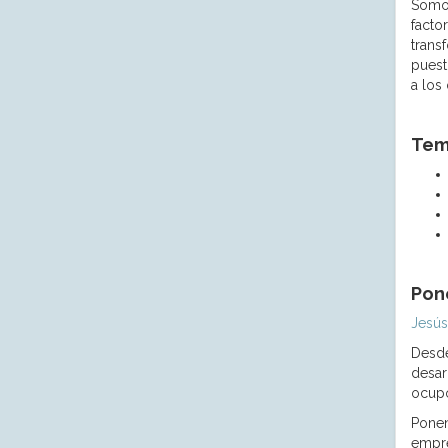
Somos
facto
trans
puest
a los
Tema
Pon
Jesús
Desde
desar
ocupó
Ponen
empre