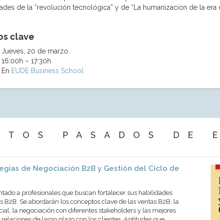
dades de la “revolución tecnológica” y de “La humanización de la era
os clave
Jueves, 20 de marzo.
16:00h – 17:30h
En
EUDE Business School
NTOS PASADOS DE 
egias de Negociación B2B y Gestión del Ciclo de
ntado a profesionales que buscan fortalecer sus habilidades
 B2B. Se abordarán los conceptos clave de las ventas B2B, la
cial, la negociación con diferentes stakeholders y las mejores
 relaciones de largo plazo con los clientes. Aptitudes que