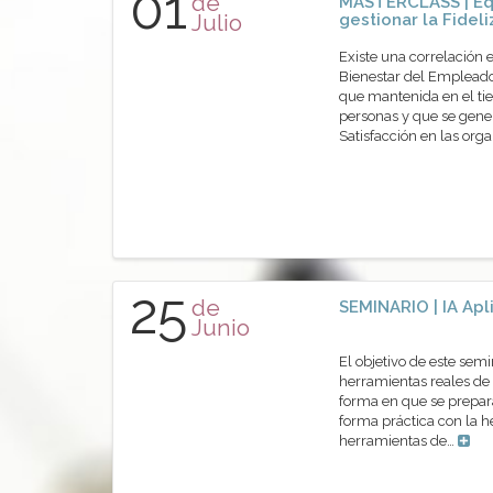
01
de
MASTERCLASS | Eq
Julio
gestionar la Fidel
Existe una correlación 
Bienestar del Empleado
que mantenida en el tie
personas y que se gene
Satisfacción en las or
25
de
SEMINARIO | IA Apl
Junio
El objetivo de este sem
herramientas reales de 
forma en que se prepara
forma práctica con la 
herramientas de…