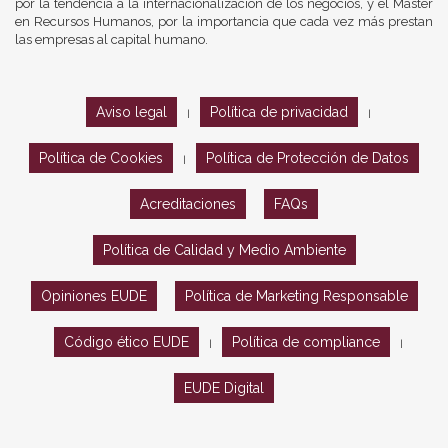
por la tendencia a la internacionalización de los negocios, y el Máster
en Recursos Humanos, por la importancia que cada vez más prestan
las empresas al capital humano.
Aviso legal
Política de privacidad
|
|
Política de Cookies
Política de Protección de Datos
|
Acreditaciones
FAQs
Política de Calidad y Medio Ambiente
Opiniones EUDE
Política de Marketing Responsable
Código ético EUDE
Política de compliance
|
|
EUDE Digital