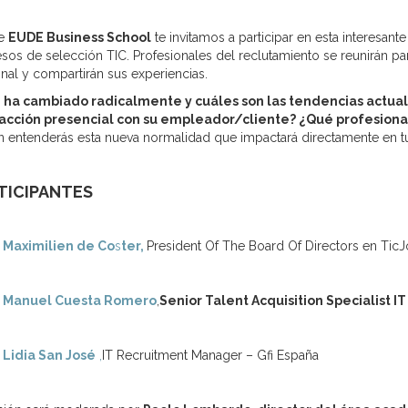
e
EUDE Business School
te invitamos a participar en esta interesan
sos de selección TIC. Profesionales del reclutamiento se reunirán para
nal y compartirán sus experiencias.
 ha cambiado radicalmente y cuáles son las tendencias actual
racción presencial con su empleador/cliente? ¿Qué profesion
n entenderás esta nueva normalidad que impactará directamente en tu 
TICIPANTES
Maximilien de Co
s
ter,
President Of The Board Of Directors en Tic
Manuel Cuesta Romero
,
Senior Talent Acquisition Specialist 
Lidia San José
,
IT Recruitment Manager – Gfi España