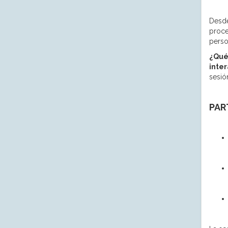
Desd
proce
perso
¿Qué
inte
sesió
PAR