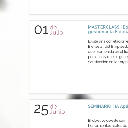
01
de
MASTERCLASS | Eq
Julio
gestionar la Fidel
Existe una correlación 
Bienestar del Empleado
que mantenida en el tie
personas y que se gene
Satisfacción en las or
25
de
SEMINARIO | IA Apl
Junio
El objetivo de este sem
herramientas reales de 