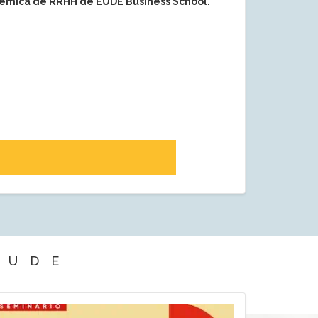
démica de RRHH de EUDE Business School.
EUDE