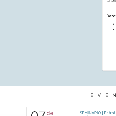
La se
Datos
EVE
07
de
SEMINARIO | Estrat