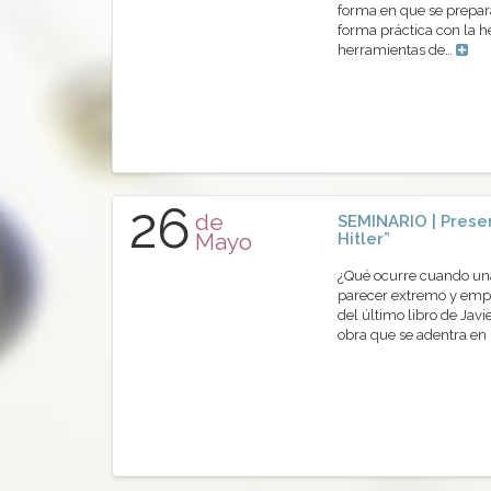
forma en que se prepara
forma práctica con la 
herramientas de…
26
de
SEMINARIO | Presen
Mayo
Hitler”
¿Qué ocurre cuando una 
parecer extremo y empi
del último libro de Javi
obra que se adentra en