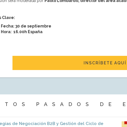
sión será moderada por
Paolo Lombardo, director del área aca
 Clave:
Fecha: 30 de septiembre
Hora: 16.00h España
INSCRÍBETE AQUÍ
NTOS PASADOS DE 
egias de Negociación B2B y Gestión del Ciclo de