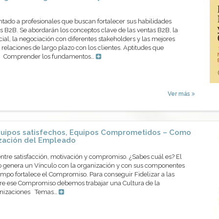
ntado a profesionales que buscan fortalecer sus habilidades
 B2B. Se abordarán los conceptos clave de las ventas B2B, la
cial, la negociación con diferentes stakeholders y las mejores
 relaciones de largo plazo con los clientes. Aptitudes que
os Comprender los fundamentos…
Ver más
uipos satisfechos, Equipos Comprometidos – Como
ización del Empleado
entre satisfacción, motivación y compromiso. ¿Sabes cuál es? El
 genera un Vínculo con la organización y con sus componentes
mpo fortalece el Compromiso. Para conseguir Fidelizar a las
re ese Compromiso debemos trabajar una Cultura de la
ganizaciones Temas…