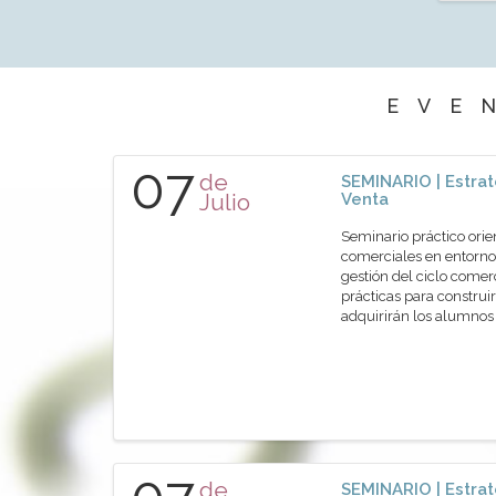
EVE
07
de
SEMINARIO | Estrat
Julio
Venta
Seminario práctico orie
comerciales en entornos
gestión del ciclo comer
prácticas para construir
adquirirán los alumn
de
SEMINARIO | Estrat