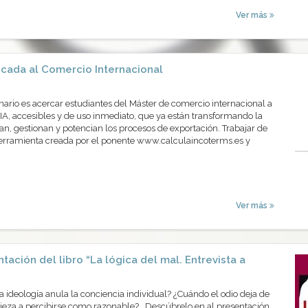
Ver más
icada al Comercio Internacional
inario es acercar estudiantes del Máster de comercio internacional a
IA, accesibles y de uso inmediato, que ya están transformando la
n, gestionan y potencian los procesos de exportación. Trabajar de
herramienta creada por el ponente www.calculaincoterms.es y
Ver más
tación del libro “La lógica del mal. Entrevista a
ideología anula la conciencia individual? ¿Cuándo el odio deja de
eza a percibirse como razonable? Descúbrelo en al presentación