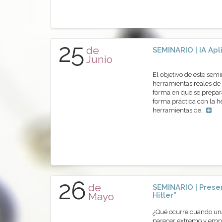
25
de
SEMINARIO | IA Apl
Junio
El objetivo de este sem
herramientas reales de 
forma en que se prepara
forma práctica con la 
herramientas de…
26
de
SEMINARIO | Presen
Mayo
Hitler”
¿Qué ocurre cuando una 
parecer extremo y empi