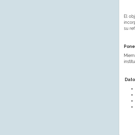
El ob
incor
su re
Pone
Miemb
insti
Dato