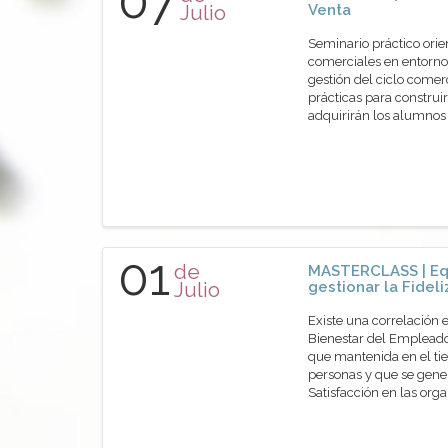
07
Julio
Venta
Seminario práctico orie
comerciales en entornos
gestión del ciclo comer
prácticas para construir
adquirirán los alumn
01
de
MASTERCLASS | Eq
Julio
gestionar la Fidel
Existe una correlación 
Bienestar del Empleado
que mantenida en el tie
personas y que se gene
Satisfacción en las or