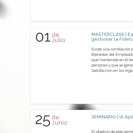
01
de
MASTERCLASS | Eq
Julio
gestionar la Fidel
Existe una correlación 
Bienestar del Empleado
que mantenida en el tie
personas y que se gene
Satisfacción en las or
25
de
SEMINARIO | IA Apl
Junio
El objetivo de este sem