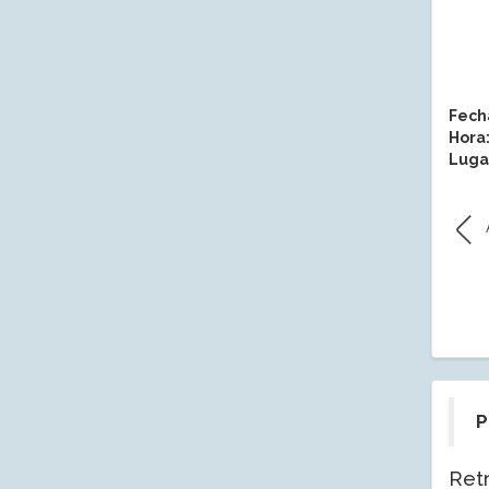
Fech
Hora
Luga
P
Ret