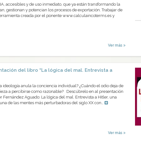
IA, accesibles y de uso inmediato, que ya están transformando la
n, gestionan y potencian los procesos de exportación. Trabajar de
herramienta creada por el ponente www.calculaincoterms.es y
Ver más
tación del libro “La lógica del mal. Entrevista a
ideología anula la conciencia individual? ¿Cuándo el odio deja de
eza a percibirse como razonable? Descúbrelo en al presentación
er Fernández Aguado: La lógica del mal. Entrevista a Hitler, una
 una de las mentes más perturbadoras del siglo XX con…
Ver más