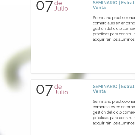
07
de
SEMINARIO | Estrat
Julio
Venta
Seminario práctico orie
comerciales en entornos
gestión del ciclo comer
prácticas para construir
adquirirán los alumn
07
de
SEMINARIO | Estrat
Julio
Venta
Seminario práctico orie
comerciales en entornos
gestión del ciclo comer
prácticas para construir
adquirirán los alumn