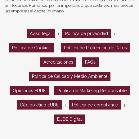
en Recursos Humanos, por la importancia que cada vez más prestan
las empresas al capital humano.
Aviso legal
Política de privacidad
|
|
Política de Cookies
Política de Protección de Datos
|
Acreditaciones
FAQs
Política de Calidad y Medio Ambiente
Opiniones EUDE
Política de Marketing Responsable
Código ético EUDE
Política de compliance
|
|
EUDE Digital