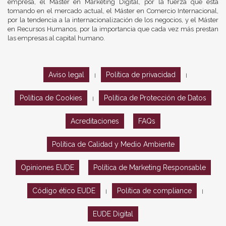
empresa, el Máster en Marketing Digital, por la fuerza que está
tomando en el mercado actual, el Máster en Comercio Internacional,
por la tendencia a la internacionalización de los negocios, y el Máster
en Recursos Humanos, por la importancia que cada vez más prestan
las empresas al capital humano.
Aviso legal
Política de privacidad
|
|
Política de Cookies
Política de Protección de Datos
|
Acreditaciones
FAQs
Política de Calidad y Medio Ambiente
Opiniones EUDE
Política de Marketing Responsable
Código ético EUDE
Política de compliance
|
|
EUDE Digital