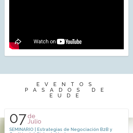
EVENTOS
PASADOS DE
EUDE
07
de
Julio
SEMINARIO | Estrategias de Negociación B2B y