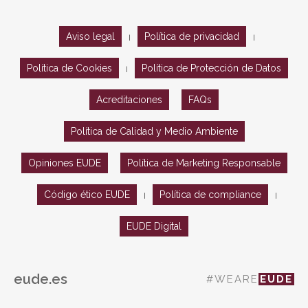
Aviso legal
Política de privacidad
|
|
Política de Cookies
Política de Protección de Datos
|
Acreditaciones
FAQs
Política de Calidad y Medio Ambiente
Opiniones EUDE
Política de Marketing Responsable
Código ético EUDE
Política de compliance
|
|
EUDE Digital
eude.es
#WEARE
EUDE