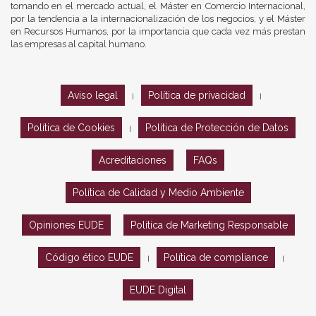
tomando en el mercado actual, el Máster en Comercio Internacional,
por la tendencia a la internacionalización de los negocios, y el Máster
en Recursos Humanos, por la importancia que cada vez más prestan
las empresas al capital humano.
Aviso legal
Política de privacidad
|
|
Política de Cookies
Política de Protección de Datos
|
Acreditaciones
FAQs
Política de Calidad y Medio Ambiente
Opiniones EUDE
Política de Marketing Responsable
Código ético EUDE
Política de compliance
|
|
EUDE Digital