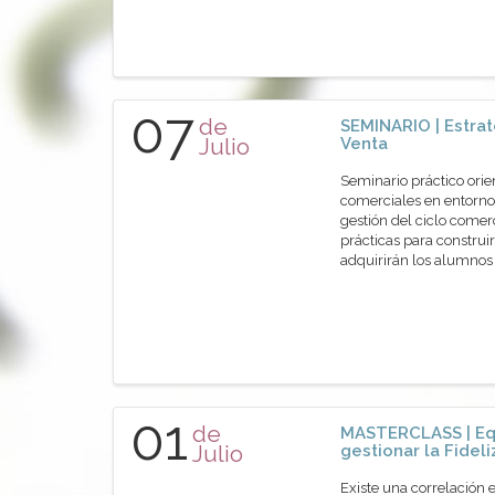
07
de
SEMINARIO | Estrat
Julio
Venta
Seminario práctico orie
comerciales en entornos
gestión del ciclo comer
prácticas para construir
adquirirán los alumn
01
de
MASTERCLASS | Eq
Julio
gestionar la Fidel
Existe una correlación 