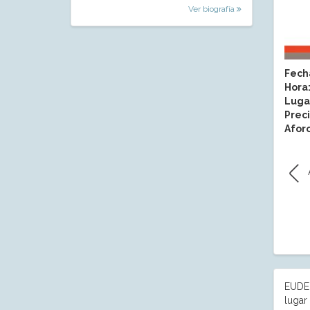
Ver biografía
Fech
Hora
Luga
Preci
Aforo
EUDE 
lugar