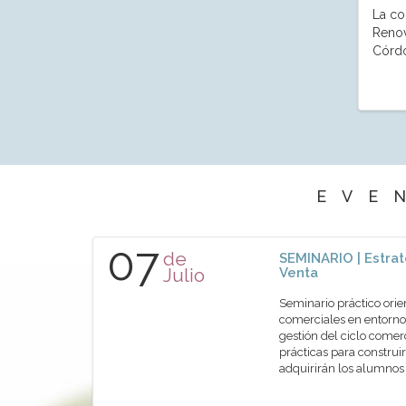
La co
Renov
Córd
EVE
07
de
SEMINARIO | Estrat
Julio
Venta
Seminario práctico orie
comerciales en entornos
gestión del ciclo comer
prácticas para construir
adquirirán los alumn