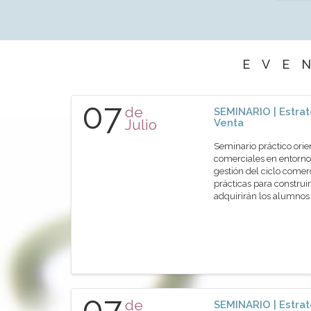
EVE
07
de
SEMINARIO | Estrat
Julio
Venta
Seminario práctico orie
comerciales en entornos
gestión del ciclo comer
prácticas para construir
adquirirán los alumn
07
de
SEMINARIO | Estrat