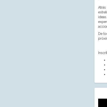
Atrás
estra
ideas
exper
accio
De to
próxi
Inscr