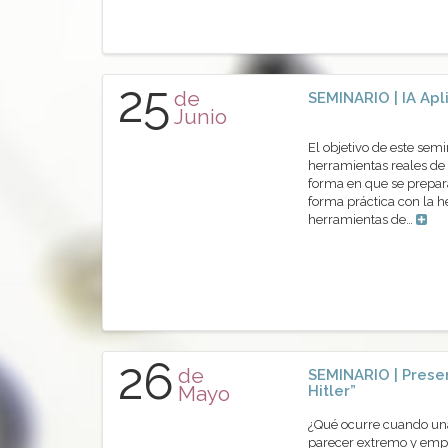
25
de
SEMINARIO | IA Apl
Junio
El objetivo de este sem
herramientas reales de 
forma en que se prepara
forma práctica con la 
herramientas de…
26
de
SEMINARIO | Presen
Mayo
Hitler”
¿Qué ocurre cuando una 
parecer extremo y empi