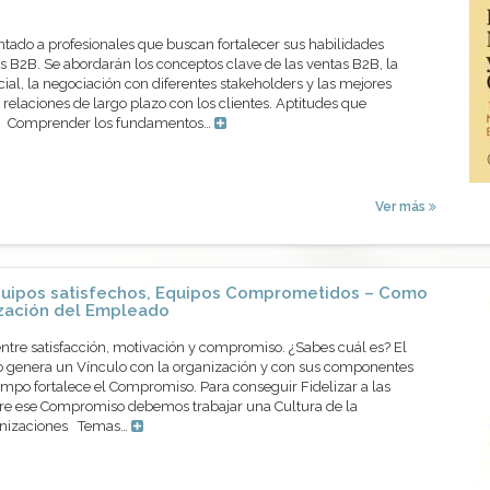
ntado a profesionales que buscan fortalecer sus habilidades
 B2B. Se abordarán los conceptos clave de las ventas B2B, la
cial, la negociación con diferentes stakeholders y las mejores
 relaciones de largo plazo con los clientes. Aptitudes que
os Comprender los fundamentos…
Ver más
uipos satisfechos, Equipos Comprometidos – Como
ización del Empleado
entre satisfacción, motivación y compromiso. ¿Sabes cuál es? El
 genera un Vínculo con la organización y con sus componentes
mpo fortalece el Compromiso. Para conseguir Fidelizar a las
re ese Compromiso debemos trabajar una Cultura de la
ganizaciones Temas…