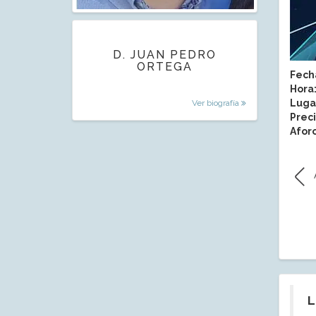
D. JUAN PEDRO
ORTEGA
Fech
Hora
Luga
Ver biografía
Preci
Aforo
L