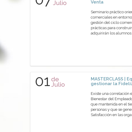
Julio
Venta
Seminario práctico orie
comerciales en entornos
gestión del ciclo comer
prácticas para construir
adquirirán los alumn
01
de
MASTERCLASS | Eq
Julio
gestionar la Fidel
Existe una correlación 
Bienestar del Empleado
que mantenida en el tie
personas y que se gene
Satisfacción en las or