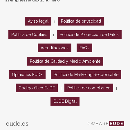
las empresas al capital humano.
Aviso legal
Política de privacidad
|
|
Política de Cookies
Política de Protección de Datos
|
Acreditaciones
FAQs
Política de Calidad y Medio Ambiente
Opiniones EUDE
Política de Marketing Responsable
Código ético EUDE
Política de compliance
|
|
EUDE Digital
eude.es
#WEARE
EUDE