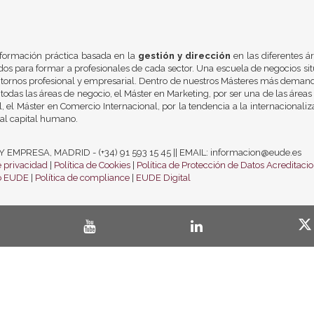
formación práctica basada en la
gestión y dirección
en las diferentes á
os para formar a profesionales de cada sector. Una escuela de negocios si
ntornos profesional y empresarial. Dentro de nuestros Másteres más demand
todas las áreas de negocio, el Máster en Marketing, por ser una de las áreas
 el Máster en Comercio Internacional, por la tendencia a la internacionali
al capital humano.
PRESA, MADRID - (+34) 91 593 15 45 || EMAIL: informacion@eude.es
e privacidad
|
Política de Cookies
|
Política de Protección de Datos
Acreditaci
co EUDE
|
Política de compliance
|
EUDE Digital