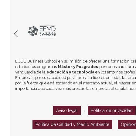
EUDE Business School en su misión de ofrecer una formación prá
estudiantes programas
Máster y Posgrados
pensados para formar
vanguardia de la
educación y tecnología
en los entornos profes
Empresas, por su capacidad para formar a líderes en todas las área
por la fuerza que está tomando en el mercado actual, el Máster en
importancia que cada vez más prestan las empresas al capital hu
Aviso legal
Política de privacidad
|
Política de Calidad y Medio Ambiente
Opinio