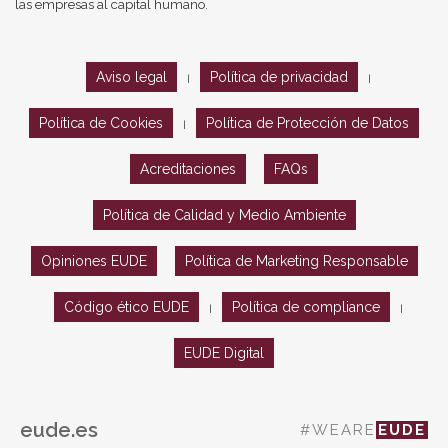
las empresas al capital humano.
Aviso legal
Política de privacidad
|
|
Política de Cookies
Política de Protección de Datos
|
Acreditaciones
FAQs
Política de Calidad y Medio Ambiente
Opiniones EUDE
Política de Marketing Responsable
Código ético EUDE
Política de compliance
|
|
EUDE Digital
eude.es
#WEARE
EUDE