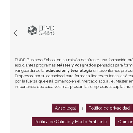
EUDE Business School en su misión de ofrecer una formación prá
estudiantes programas
Máster y Posgrados
pensados para formar
vanguardia de la
educación y tecnología
en los entornos profes
Empresas, por su capacidad para formar a líderes en todas las área
por la fuerza que está tomando en el mercado actual, el Máster en
importancia que cada vez más prestan las empresas al capital hu
Aviso legal
Política de privacidad
|
Política de Calidad y Medio Ambiente
Opinio