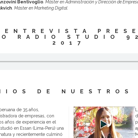
Anzovini Bentivoglio
.
Máster en Administración y Dirección de Empre
ukvich
.
Máster en Marketing Digital.
 ENTREVISTA PRES
O RADIO STUDIO 9
2017
NIOS DE NUESTROS
 peruana de 35 años,
L
istradora de empresas, con
d
s años de experiencia en el
p
Estudió en Essan (Lima-Perú) una
a
matura y recientemente culminó
M