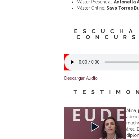
Máster Presencial:
Antonella 
Máster Online:
Sava Torres B
ESCUCHA
CONCURS
Descargar Audio
TESTIMO
Alina,
admin
mucho
área. 
diplo