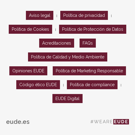
Aviso legal
Política de privacidad
|
|
Política de Cookies
Política de Protección de Datos
|
Acreditaciones
FAQs
Política de Calidad y Medio Ambiente
Opiniones EUDE
Política de Marketing Responsable
Código ético EUDE
Política de compliance
|
|
EUDE Digital
eude.es
#WEARE
EUDE