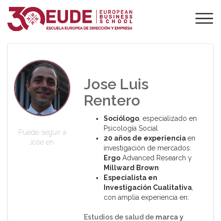
PROFESORADO DE
EUDE
Jose Luis
Rentero
Sociólogo
, especializado en
Psicología Social
Puede seguir a
20 años de experiencia
en
Jose en:
investigación de mercados:
Ergo
Advanced Research y
Millward
Brown
Especialista en
Investigación Cualitativa
,
con amplia experiencia en:
Estudios de salud de
marca y