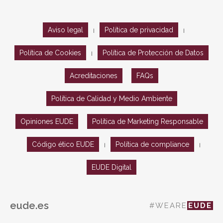
Aviso legal
Política de privacidad
|
|
Política de Cookies
Política de Protección de Datos
|
Acreditaciones
FAQs
Política de Calidad y Medio Ambiente
Opiniones EUDE
Política de Marketing Responsable
Código ético EUDE
Política de compliance
|
|
EUDE Digital
eude.es
#WEARE
EUDE